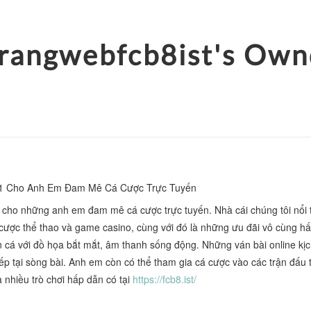
trangwebfcb8ist's Own
ố 1 Cho Anh Em Đam Mê Cá Cược Trực Tuyến
 cho những anh em đam mê cá cược trực tuyến. Nhà cái chúng tôi nổi 
á cược thể thao và game casino, cùng với đó là những ưu đãi vô cùng 
cá với đồ họa bắt mắt, âm thanh sống động. Những ván bài online kịc
iếp tại sòng bài. Anh em còn có thể tham gia cá cược vào các trận đấu
à nhiều trò chơi hấp dẫn có tại
https://fcb8.ist/