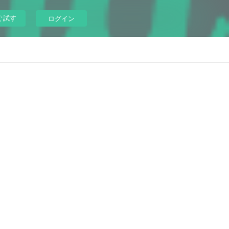
ぐ試す
ログイン